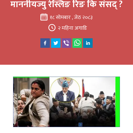
माननीयज्यु रेस्लिङ रिङ कि संसद् ?
१८ सोमबार , जेठ २०८३
२ महिना अगाडि