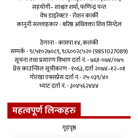
सहयोगी– शाश्वत शर्मा, फणिन्द्र पन्त
वेभ डाइरेक्टर - रोशन कार्की
कानुनी सल्लाहकार - बरिष्ठ अधिवक्ता शिव सिग्देल
ठेगाना - कामपा १४, कलंकी
सम्पर्क - ९८५१०२७०८९, ९८६००२८५२० (9851027089)
सूचना तथा प्रसारण विभाग दर्ता नं. - ७६१-०७४/०७५
प्रेस काउन्सिल सूचीकरण - १०६३, दर्ता २०७४–१२–०१
गोरखा एक्सप्रेस दर्ता नं.- २५-०३९/४०
भ्याट दर्ता नं. - ३०४५६२४४४
महत्वपूर्ण लिन्कहरु
गृहपृष्ठ