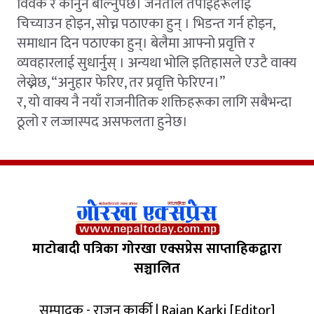
विवेक र कानुन बोल्नुपर्छ। जनताले तपाईंहरूलाई
चिच्याउन होइन, सोच्न पठाएका हुन् । भिडन्त गर्न होइन,
समाधान दिन पठाएका हुन्। बेलैमा आफ्नो प्रवृत्ति र
व्यवहारलाई सुधार्नुस् । अन्यथा भोलि इतिहासले एउटै वाक्य
लेख्नेछ, “अनुहार फेरिए, तर प्रवृत्ति फेरिएन।”
र, यो वाक्य नै नयाँ राजनीतिक शक्तिहरूका लागि सबैभन्दा
ठूलो र लज्जास्पद असफलता हुनेछ।
माटोबादी पत्रिका गोरखा एक्सप्रेस साप्ताहिकद्वारा
सञ्चालित
सम्पादक - राजन कार्की | Rajan Karki [Editor]