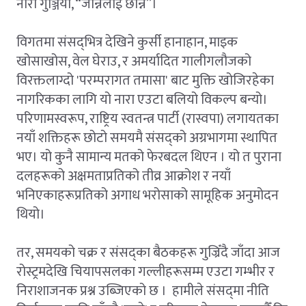
नारा गुञ्जियो, “जान्नेलाई छान्ने”।
विगतमा संसद्‌भित्र देखिने कुर्सी हानाहान, माइक
खोसाखोस, वेल घेराउ, र अमर्यादित गालीगलौजको
विरक्तलाग्दो 'परम्परागत तमासा' बाट मुक्ति खोजिरहेका
नागरिकका लागि यो नारा एउटा बलियो विकल्प बन्यो।
परिणामस्वरूप, राष्ट्रिय स्वतन्त्र पार्टी (रास्वपा) लगायतका
नयाँ शक्तिहरू छोटो समयमै संसद्को अग्रभागमा स्थापित
भए। यो कुनै सामान्य मतको फेरबदल थिएन । यो त पुराना
दलहरूको अक्षमताप्रतिको तीव्र आक्रोश र नयाँ
भनिएकाहरूप्रतिको अगाध भरोसाको सामूहिक अनुमोदन
थियो।
तर, समयको चक्र र संसद्का बैठकहरू गुज्रिँदै जाँदा आज
रोस्ट्रमदेखि चियापसलका गल्लीहरूसम्म एउटा गम्भीर र
निराशाजनक प्रश्न उब्जिएको छ । हामीले संसद्‌मा नीति