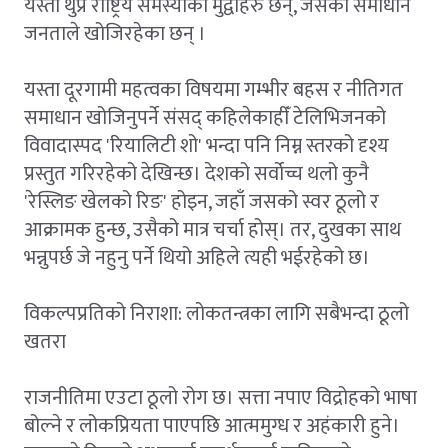
यस्ता थुप्रै राष्ट्रिय समस्याका मुद्वाहरु छन्, जसको समाधान
जनताले खोजिरहेका छन् ।
यस्ता दूरगामी महत्वका विषयमा गम्भीर बहस र नीतिगत
समाधान खोजिनुपर्ने संसद् कहिलेकाहीँ टेलिभिजनको
विवादास्पद 'रियालिटी शो' भन्दा पनि निम्न स्तरको दृश्य
प्रस्तुत गरिरहेको देखिन्छ। देशको सर्वोच्च थलो कुनै
'रेस्लिङ खेलको रिङ' होइन, जहाँ जसको स्वर ठूलो र
आक्रामक हुन्छ, उसैको मात्र चर्चा होस्। तर, दुखका साथ
भन्नुपर्छ जे नहुनु पर्ने थियो अहिले त्यही भईरहेको छ।
विकल्पप्रतिको निराशा: लोकतन्त्रका लागि सबैभन्दा ठूलो
खतरा
राजनीतिमा एउटा ठूलो रोग छ। सत्ता नपाए विद्रोहको भाषा
बोल्ने र लोकप्रियता पाएपछि आत्ममुग्ध र अहंकारी हुने।