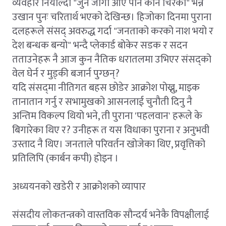
व्यवहार नियाल्दा "जुन जोगी आए पनि कानै चिरेका" भन्ने
उखान पुनः चरितार्थ भएको देखिन्छ। हिजोका दिनमा पुराना
दलहरूले संसद् अवरुद्ध गर्दा "जनताको करको नाश भयो र
देश बन्धक बन्यो" भन्दै प्लेकार्ड बोकेर सडक र सदन
तताउनेहरू नै आज कुन नैतिक धरातलमा उभिएर संसद्को
वेल घेर्न र मुड्की बजार्न पुग्छन्?
यदि संसद्‌मा नीतिगत बहस छोडेर आक्रोश पोख्नु, माइक
तानातान गर्नु र सभामुखको आसनलाई चुनौती दिनु नै
अन्तिम विकल्प थियो भने, ती पुराना 'पहलवान' हरूले के
बिगारेका थिए र? उनीहरू त यस विधाका पुराना र अनुभवी
उस्ताद नै थिए। जनताले परिवर्तन खोजेका थिए, प्रवृत्तिको
प्रतिलिपि (कार्बन कपी) होइन ।
अध्ययनको खडेरी र आक्रोशको व्यापार
संसदीय लोकतन्त्रको वास्तविक सौन्दर्य भनेकै विपक्षीलाई