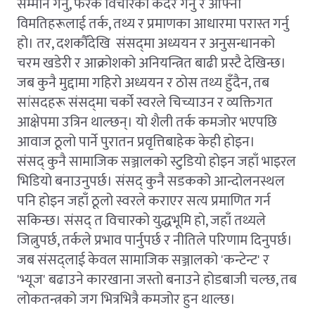
सम्मान गर्नु, फरक विचारको कदर गर्नु र आफ्ना
विमतिहरूलाई तर्क, तथ्य र प्रमाणका आधारमा परास्त गर्नु
हो। तर, दशकौँदेखि संसद्‌मा अध्ययन र अनुसन्धानको
चरम खडेरी र आक्रोशको अनियन्त्रित बाढी प्रस्टै देखिन्छ।
जब कुनै मुद्दामा गहिरो अध्ययन र ठोस तथ्य हुँदैन, तब
सांसदहरू संसद्‌मा चर्को स्वरले चिच्याउन र व्यक्तिगत
आक्षेपमा उत्रिन थाल्छन्। यो शैली तर्क कमजोर भएपछि
आवाज ठूलो पार्ने पुरातन प्रवृत्तिबाहेक केही होइन।
संसद् कुनै सामाजिक सञ्जालको स्टुडियो होइन जहाँ भाइरल
भिडियो बनाउनुपर्छ। संसद् कुनै सडकको आन्दोलनस्थल
पनि होइन जहाँ ठूलो स्वरले कराएर सत्य प्रमाणित गर्न
सकिन्छ। संसद् त विचारको युद्धभूमि हो, जहाँ तथ्यले
जित्नुपर्छ, तर्कले प्रभाव पार्नुपर्छ र नीतिले परिणाम दिनुपर्छ।
जब संसद्‌लाई केवल सामाजिक सञ्जालको 'कन्टेन्ट' र
'भ्यूज' बढाउने कारखाना जस्तो बनाउने होडबाजी चल्छ, तब
लोकतन्त्रको जग भित्रभित्रै कमजोर हुन थाल्छ।