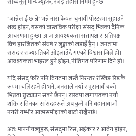
सच्चिनुस् मान्यज्यूहरू, नत्र इतिहास निर्मम हुनेछ
"जान्नेलाई छान्ने" भन्ने नारा केवल चुनावी पोस्टरमा सुहाउने
शब्द होइन, यसको वास्तविक परीक्षा संसद् भित्रका दैनिक
आचरणमा हुन्छ। आज आवश्यकता सत्तापक्ष र प्रतिपक्ष
विच हारजितको संघर्ष र जुङ्गाको लडाइँ हैन् । जनतामा
संसद र राज्यप्रतिको ओइलाउँदै गएको विश्वास जित्ने हो।
आवश्यकता भाइरल हुने होइन, नीतिगत परिणाम दिने हो।
यदि संसद् फेरि पनि विगतमा जस्तै निरन्तर रेस्लिङ रिङकै
रूपमा चलिरहने हो भने, जनताले नयाँ र पुरानाबीचको
भिन्नता छुट्याउन सक्ने छैनन्। रास्वपा लगायतका नयाँ
शक्ति र तिनका सांसदहरूले अब कुनै पनि बहानाबाजी
नगरी गम्भीर आत्मसमीक्षाको बाटो रोज्नैपर्छ।
अत: माननीयज्यूहरू, संसद्‌मा रिस, अहंकार र आवेग होइन,