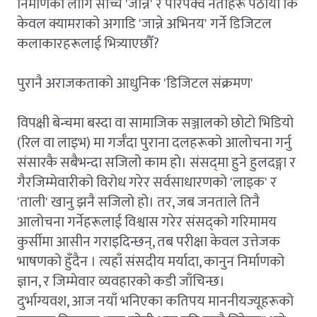
निर्माणका लागि साँच्चै 'जान्ने' र परिपक्व नेताहरू पठायौँ कि
केवल क्यामराको अगाडि 'जान्ने अभिनय' गर्ने डिजिटल
कलाकारहरूलाई भित्र्याएछौँ?
पुरानै अराजकताको आधुनिक 'डिजिटल संक्रमण'
विपक्षी बेन्चमा बस्दा वा सामाजिक सञ्जालको छोटो भिडियो
(रिल वा लाइभ) मा गर्जँदा पुराना दलहरूको आलोचना गर्नु
संसारकै सबैभन्दा सजिलो काम हो। संसद्‌मा हुने हुलदङ्गा र
गैरजिम्मेवारीको विरोध गरेर सर्वसाधारणको 'लाइक' र
'ताली' खानु झनै सजिलो हो। तर, जब जनताले तिनै
आलोचना गर्नेहरूलाई विश्वास गरेर संसद्को गरिमामय
कुर्सीमा आसीन गराइदिन्छन्, तब परीक्षा केवल उत्तेजक
भाषणको हुँदैन । त्यहाँ संसदीय मर्यादा, कानुन निर्माणको
ज्ञान, र जिम्मेवार व्यवहारको कडी जाँचिन्छ।
दुर्भाग्यवश, आज नयाँ भनिएका कतिपय माननीयज्यूहरूको