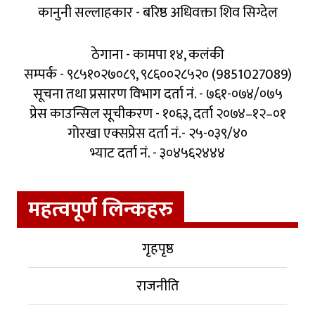
कानुनी सल्लाहकार - बरिष्ठ अधिवक्ता शिव सिग्देल
ठेगाना - कामपा १४, कलंकी
सम्पर्क - ९८५१०२७०८९, ९८६००२८५२० (9851027089)
सूचना तथा प्रसारण विभाग दर्ता नं. - ७६१-०७४/०७५
प्रेस काउन्सिल सूचीकरण - १०६३, दर्ता २०७४–१२–०१
गोरखा एक्सप्रेस दर्ता नं.- २५-०३९/४०
भ्याट दर्ता नं. - ३०४५६२४४४
महत्वपूर्ण लिन्कहरु
गृहपृष्ठ
राजनीति