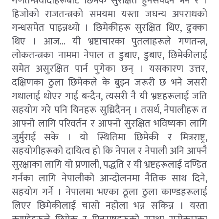
गणतन्त्रवादीहरूबाट छिमेक सुरक्षित हुनसक्दैन भने र ।
हिजोको राजतन्त्रको समयमा यस्ता जघन्य अपराधको
गन्धसमेत पाइन्नथ्यो । छिमेकीहरू सुरक्षित थिए, ढुक्का
थिए । आज... यी भ्रष्टाचारका पुतलाहरूले गणतन्त्र,
लोकतन्त्रका नाममा नेपाल त डुबाए, डुबाए, छिमेकीलाई
समेत असुरक्षित पार्न पुगेका छन् । यसकारण उत्तर,
दक्षिणका ठुला छिमेकले के बुझ्न जरूरी छ भने जसरी
गधालाई धोएर गाई बन्दैन, त्यसरी नै यी भ्रष्टहरूलाई जति
सहयोग गरे पनि यिनहरू सुध्रिदैनन् । तसर्थ, नेपालीहरू त
आफ्नो लागि परिवर्तन र आफ्नो सुरक्षित भविष्यका लागि
जुर्मुराई सके । यो स्थितिमा छिमेकी र मित्रराष्ट्र,
सहयोगीहरूको दायित्व हो कि नेपाल र नेपाली अनि आफ्नै
सुरक्षाका लागि यो प्रणाली, पद्धति र यी भ्रष्टहरूलाई दण्डित
गर्नका लागि नेपालीको आन्दोलनमा नैतिक साथ दिने,
सहयोग गर्ने । नेपालमा भएका ठूला ठुला काण्डहरूलाई
लिएर छिमेकीलाई चासो नहोला भन्न सकिन्न । यस्ता