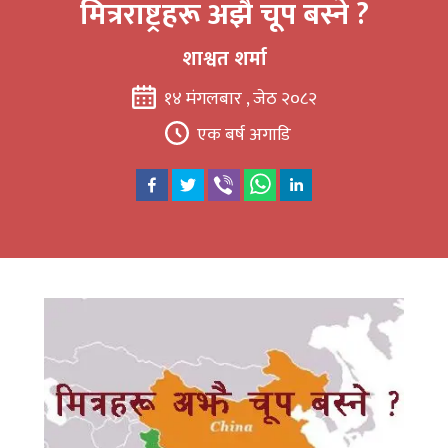
मित्रराष्ट्रहरू अझै चूप बस्ने ?
शाश्वत शर्मा
१४ मंगलबार , जेठ २०८२
एक बर्ष अगाडि