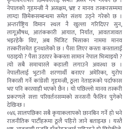
कृयाकलापले छिमेकीलाई समेत असर गर्ने गरेको छ ।
नेपालको गृहमन्त्री नै असक्षम, भ्रष्ट र मानव तस्करसम्ममा
लाग्दा छिमेकसम्बन्धमा समेत संशय उठ्ने गरेको छ ।
अन्तर्राष्ट्रिय विमान स्थल नै खुल्ला गरिदिएर सुन,
लागूऔषध, आतंककारी आयात, निर्यात, आवतजावत
भइरहेकै थिए, अब भिजिट भिसाका नाममा मानव
तस्करीसमेत हुनथालेको छ । पैसा लिएर कस्ता कस्तालाई
पठाइयो ? पैसा उठाएर केकस्ता सामान नेपाल भित्र्याइयो ?
त्यो सबै समाचारले कहाली लगाउने अवस्था छ ।
नेपालीलाई भुटानी शरणार्थी बनाएर अमेरिका, युरोप
निकासी गर्ने कांग्रेसी गृहमन्त्री, ठूला नेताहरूको पर्दाफास
भए पनि कारवाही भएको छैन । यो पछिल्लो मानव तस्करी
प्रकरणले सत्ता परिवर्तनसम्मको सनसनी फैलिन पुगेको
देखिन्छ ।
०४६ सालपछिका सबै कृयाकलापको छानबिन गर्ने हो भने
राजनीतिक पार्टीहरूमा ठूलै पहिरो जाने बताइन्छ । यस्तै