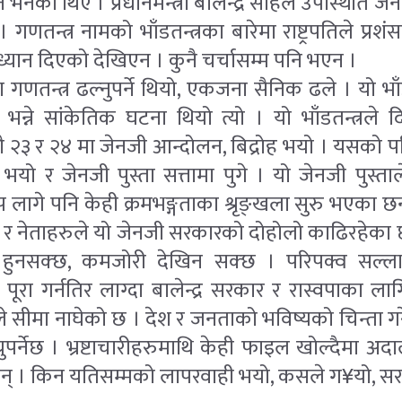
न भनेका थिए । प्रधानमन्त्री बालेन्द्र साहले उपस्थिति
 । गणतन्त्र नामको भाँडतन्त्रका बारेमा राष्ट्रपतिले प्रश
यान दिएको देखिएन । कुनै चर्चासम्म पनि भएन ।
 गणतन्त्र ढल्नुपर्ने थियो, एकजना सैनिक ढले । यो भाँ
न्ने सांकेतिक घटना थियो त्यो । यो भाँडतन्त्रले द
 २३ र २४ मा जेनजी आन्दोलन, बिद्रोह भयो । यसको प
यो र जेनजी पुस्ता सत्तामा पुगे । यो जेनजी पुस्ताले प
लागे पनि केही क्रमभङ्गताका श्रृङ्खला सुरु भएका छ
ल र नेताहरुले यो जेनजी सरकारको दोहोलो काढिरहेका
 हुनसक्छ, कमजोरी देखिन सक्छ । परिपक्व सल्ला
पूरा गर्नतिर लाग्दा बालेन्द्र सरकार र रास्वपाका ल
 सीमा नाघेको छ । देश र जनताको भविष्यको चिन्ता गरेर
नुपर्नेछ । भ्रष्टाचारीहरुमाथि केही फाइल खोल्दैमा अ
छन् । किन यतिसम्मको लापरवाही भयो, कसले ग¥यो, स