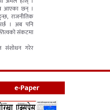
यसमा अमल होस् ।
झाव आएका छन् ।
ुन्छ, राजनीतिक
ैपर्छ । अब पनि
्तित्वको संकटमा
िधान संशोधन गरेर
e-Paper