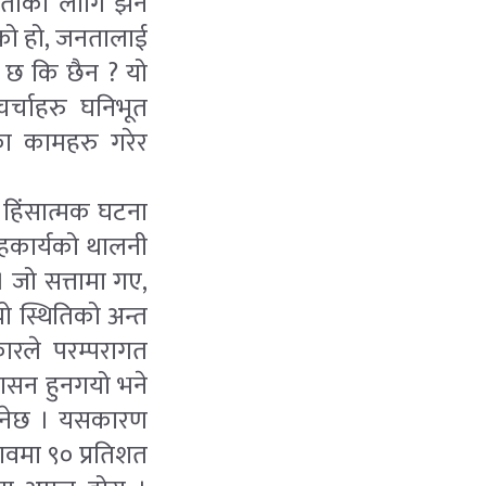
जनताका लागि झन
ेको हो, जनतालाई
ो छ कि छैन ? यो
्चाहरु घनिभूत
रका कामहरु गरेर
 हिंसात्मक घटना
हकार्यको थालनी
 जो सत्तामा गए,
यो स्थितिको अन्त
कारले परम्परागत
शासन हुनगयो भने
 हुनेछ । यसकारण
ावमा ९० प्रतिशत