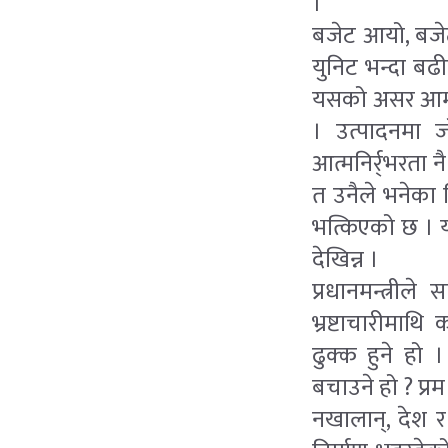
।
बजेट आयो, बजेट
युनिट भन्दा ब
यसको असर आमनाग
। उत्पादनमा 
आत्मनिर्र्भरता 
त उनैले भनेका थ
भत्किएको छ । य
देखिन्न ।
प्रधानमन्त्री
भ्रष्टाचारीमाथ
ढुक्क हुने हो
बचाउने हो ? प्रम
नखालान्, देश र 