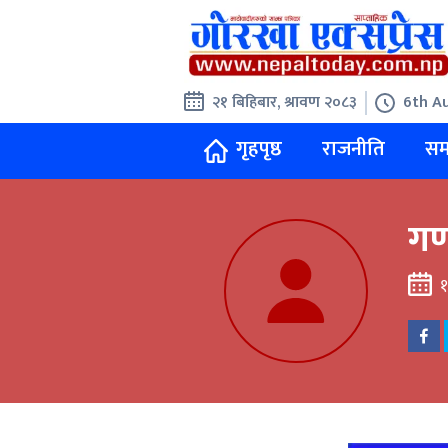
२१ बिहिबार, श्रावण २०८३
6th Au
गृहपृष्ठ
राजनीति
सम
गण
१