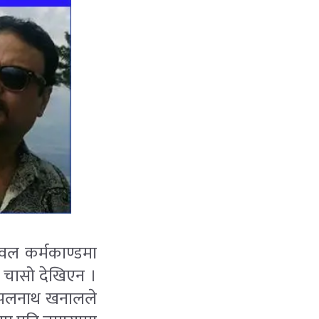
ेवल कर्मकाण्डमा
 चासो देखिएन ।
् । झलनाथ खनालले