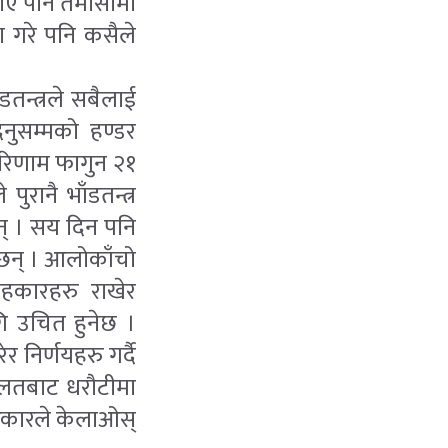
 जनाए पनि तमासामा
ंसा गरे पनि कसैले
डतन्त्रले सबैलाई
िनुसम्मको हण्डर
रिणाम फागुन २१
ुरानै भाँडतन्त्र
न् । सय दिन पनि
 छन् । आलोकाँचो
हकारहरु राखेर
ागि उचित हुनेछ ।
 निर्णयहरु गर्दै
दालतबाट धरौटीमा
रकारले केलाओस्