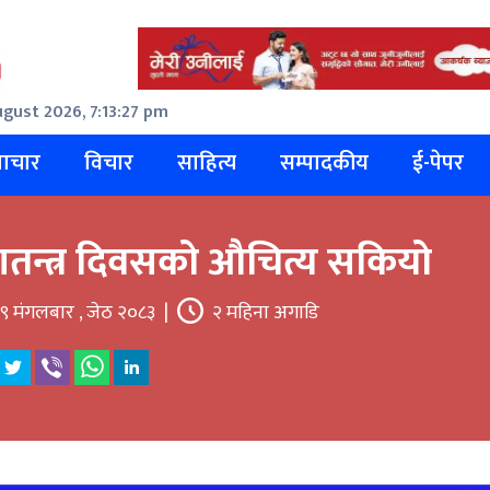
gust 2026, 7:13:28 pm
ाचार
विचार
साहित्य
सम्पादकीय
ई-पेपर
तन्त्र दिवसको औचित्य सकियो
९ मंगलबार , जेठ २०८३
|
२ महिना अगाडि