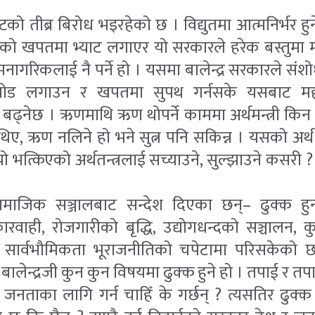
को तीब्र बिरोध भइरहेको छ । विद्युतमा आत्मनिर्भर ह
ढीको खपतमा भ्याट लगाएर यो सरकारले हरेक बस्तुमा 
रिकलाई नै पर्ने हो । यसमा बालेन्द्र सरकारले संशो
जोड लगाउन र खपतमा सुपथ गर्नसके यसबाट महग
नै बढ्नेछ । ऋणमाथि ऋण थोपर्ने काममा अर्थमन्त्री किन
िए, ऋण नलिने हो भने सुत्न पनि सकिन्न । यसको अर्थ अर्
ो भत्किएको अर्थतन्त्रलाई सच्याउने, सुल्झाउने कसर
ले सामाजिक सञ्जालबाट सन्देश दिएका छन्– ढुक्क हु
ि कारवाही, रोजगारीको बृद्धि, उद्योगधन्दको सञ्चालन,
 । सार्वभौमिकता भूराजनीतिको चपेटामा परिसकेको 
 बालेन्द्रजी कुन कुन विषयमा ढुक्क हुने हो । तपाई र तपा
जनताका लागि गर्न चाहिँ के गर्छन् ? त्यसतिर ढुक्क 