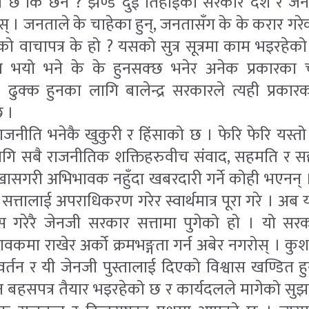
को छ कि छैन ? झण्डै दुई तिहाईको सरकार देश र 
। जनताले के चाहेका हुन्, जनतासँग के के करार गर
ो वाचापत्र के हो ? यसको सुत्र सूत्रमा काम भइरहेक
यो भने के के हुनसक्छ भनेर अनेक प्रकारका चर
ढुक्क हुनका लागि बालेन्द्र सरकारले त्यही प्रका
छ ।
राजनीति भनेकै खुकुरी र हिंसाको छ । फेरि फेरि यस्तो
लागि सबै राजनीतिक शक्तिहरुवीच संवाद, सहमति र स
। खासगरी अभिभावक नहुँदा खबरदारी गर्ने कोही भएनन् ।
सत्तालाई अपराधिकरण गरेर स्वार्थमात्र पूरा गरे । अब 
श्वास गरेरै जेनजी सरकार सत्तामा पुगेको हो । यो सर
वकमा राखेर अर्को क्रमभङ्गता गर्न अबेर नगरोस् । कु
र्तन र यी जेनजी पुस्तालाई दिएको विश्वास खण्डित
 बहसपत्र तैयार भइरहेको छ र कार्यदलले मागेको सुझ