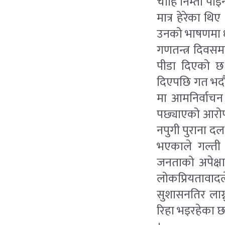
चाहिं निम्तो पाइ
मात्र हेरेका थिए
उनको भाषणमा ध्
गणतन्त्र दिवसमा
पीडा दिएको छ भ
दिएपछि गत भदौ
मा आमनिर्वाचन भ
पछ्याएको आरोप 
नपुगी पुराना द
भएकाले गल्ती
जनताको अपेक्षा 
लोकप्रियतावादले
सुशासनतिर लाग्
रिहा भइरहेका 