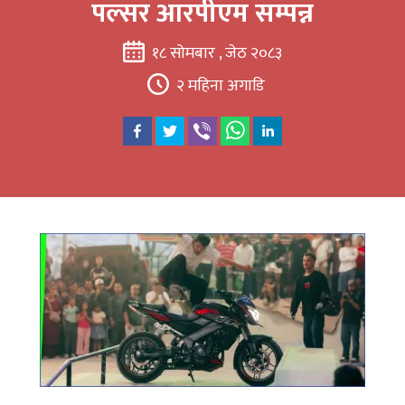
पल्सर आरपीएम सम्पन्न
१८ सोमबार , जेठ २०८३
२ महिना अगाडि