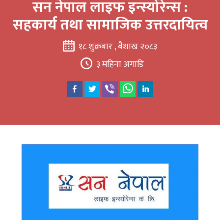
सन नेपाल लाइफ इन्स्योरेन्स :
सहकार्य तथा सामाजिक उत्तरदायित्व
१८ शुक्रबार , बैशाख २०८३
३ महिना अगाडि