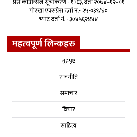
प्रेस काउन्सिल सूचीकरण - १०६३, दर्ता २०७४–१२–०१
गोरखा एक्सप्रेस दर्ता नं.- २५-०३९/४०
भ्याट दर्ता नं. - ३०४५६२४४४
महत्वपूर्ण लिन्कहरु
गृहपृष्ठ
राजनीति
समाचार
विचार
साहित्य