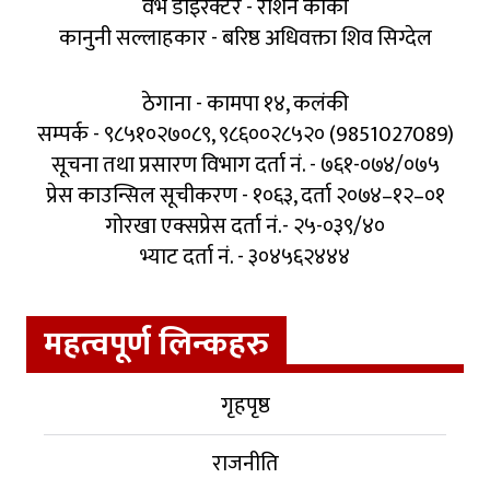
वेभ डाइरेक्टर - रोशन कार्की
कानुनी सल्लाहकार - बरिष्ठ अधिवक्ता शिव सिग्देल
ठेगाना - कामपा १४, कलंकी
सम्पर्क - ९८५१०२७०८९, ९८६००२८५२० (9851027089)
सूचना तथा प्रसारण विभाग दर्ता नं. - ७६१-०७४/०७५
प्रेस काउन्सिल सूचीकरण - १०६३, दर्ता २०७४–१२–०१
गोरखा एक्सप्रेस दर्ता नं.- २५-०३९/४०
भ्याट दर्ता नं. - ३०४५६२४४४
महत्वपूर्ण लिन्कहरु
गृहपृष्ठ
राजनीति