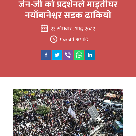
जेन-जी को प्रदर्शनले माइतीघर
नयाँबानेश्वर सडक ढाकियाे
२३ सोमबार , भाद्र २०८२
एक बर्ष अगाडि