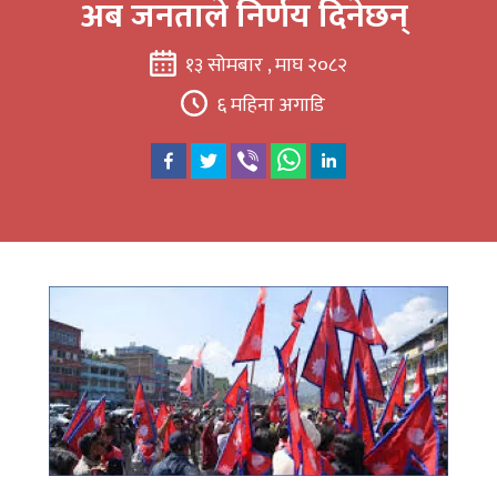
अब जनताले निर्णय दिनेछन्
१३ सोमबार , माघ २०८२
६ महिना अगाडि