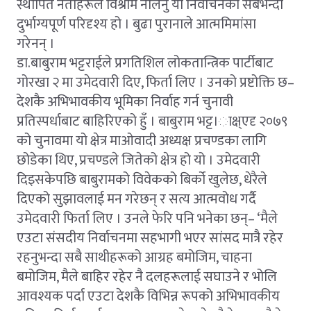
स्थापित नेताहरूले विश्राम नलिनु यो निर्वाचनको सबैभन्दा
दुर्भाग्यपूर्ण परिदृश्य हो । बुढा पुरानाले आत्ममिमांसा
गरेनन् ।
डा.बाबुराम भट्टराईले प्रगतिशिल लोकतान्त्रिक पार्टीबाट
गोरखा २ मा उमेदवारी दिए, फिर्ता लिए । उनको प्रष्टोक्ति छ–
देशकै अभिभावकीय भूमिका निर्वाह गर्न चुनावी
प्रतिस्पर्धाबाट बाहिरिएको हुँ । बाबुराम भट्ट।ाक्ष्एदृ २०७९
को चुनावमा यो क्षेत्र माओवादी अध्यक्ष प्रचण्डका लागि
छोडेका थिए, प्रचण्डले जितेको क्षेत्र हो यो । उमेदवारी
दिइसकेपछि बाबुरामको विवेकको बिर्को खुलेछ, धेरैले
दिएको सुझावलाई मन गरेछन् र सत्य आत्मवोध गर्दै
उमेदवारी फिर्ता लिए । उनले फेरि पनि भनेका छन्– ‘मैले
एउटा संसदीय निर्वाचनमा सहभागी भएर सांसद मात्रै रहेर
रहनुभन्दा सबै साथीहरूको आग्रह बमोजिम, चाहना
बमोजिम, मैले बाहिर रहेर नै दलहरूलाई सघाउने र भोलि
आवश्यक पर्दा एउटा देशकै विभिन्न रूपको अभिभावकीय