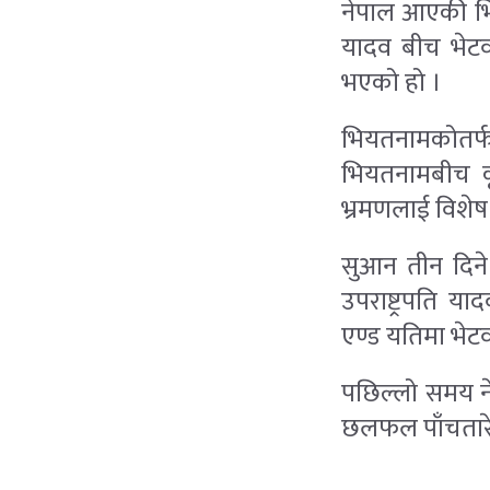
नेपाल आएकी भिय
यादव बीच भेटवा
भएको हो ।
भियतनामकोतर्फब
भियतनामबीच कू
भ्रमणलाई विशेष
सुआन तीन दिने 
उपराष्ट्रपति य
एण्ड यतिमा भेटव
पछिल्लो समय ने
छलफल पाँचतारे 