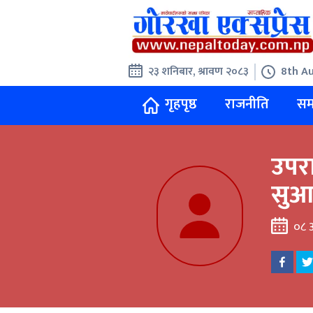
२३ शनिबार, श्रावण २०८३
8th Au
गृहपृष्ठ
राजनीति
सम
उपरा
सुआन
०८ 