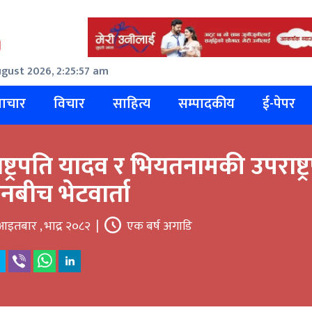
gust 2026, 2:25:58 am
ाचार
विचार
साहित्य
सम्पादकीय
ई-पेपर
ष्ट्रपति यादव र भियतनामकी उपराष्ट्
बीच भेटवार्ता
आइतबार , भाद्र २०८२
|
एक बर्ष अगाडि