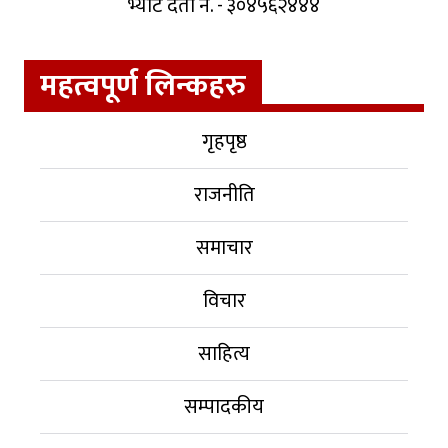
भ्याट दर्ता नं. - ३०४५६२४४४
महत्वपूर्ण लिन्कहरु
गृहपृष्ठ
राजनीति
समाचार
विचार
साहित्य
सम्पादकीय