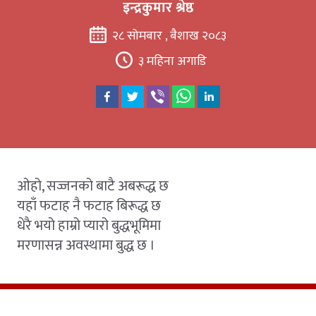
इन्द्रकुमार श्रेष्ठ
२८ सोमबार , बैशाख २०८३
३ महिना अगाडि
ओहो, सज्जनको बाटै अबरूद्ध छ
यहाँ फटाह नै फटाह बिरूद्ध छ
धेरै भयो हाम्रो प्यारो बुद्धभूमिमा
मरणासन्न अवस्थामा बुद्ध छ ।