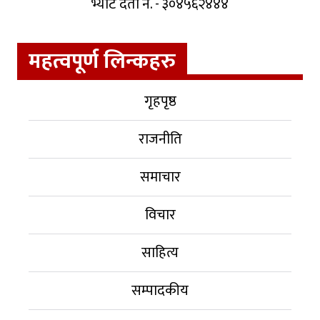
भ्याट दर्ता नं. - ३०४५६२४४४
महत्वपूर्ण लिन्कहरु
गृहपृष्ठ
राजनीति
समाचार
विचार
साहित्य
सम्पादकीय