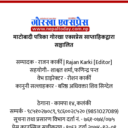
माटोबादी पत्रिका गोरखा एक्सप्रेस साप्ताहिकद्वारा
सञ्चालित
सम्पादक - राजन कार्की | Rajan Karki [Editor]
सहयोगी– शाश्वत शर्मा, फणिन्द्र पन्त
वेभ डाइरेक्टर - रोशन कार्की
कानुनी सल्लाहकार - बरिष्ठ अधिवक्ता शिव सिग्देल
ठेगाना - कामपा १४, कलंकी
सम्पर्क - ९८५१०२७०८९, ९८६००२८५२० (9851027089)
सूचना तथा प्रसारण विभाग दर्ता नं. - ७६१-०७४/०७५
प्रेस काउन्सिल सूचीकरण - १०६३, दर्ता २०७४–१२–०१