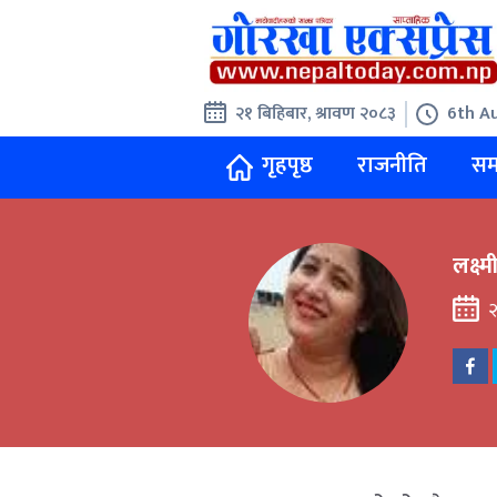
२१ बिहिबार, श्रावण २०८३
6th A
गृहपृष्ठ
राजनीति
सम
लक्ष्
२