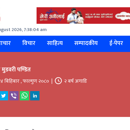
ugust 2026, 7:38:04 am
ाचार
विचार
साहित्य
सम्पादकीय
ई-पेपर
मी मुडवरी पण्डित
४ बिहिबार , फाल्गुण २०८०
|
२ बर्ष अगाडि